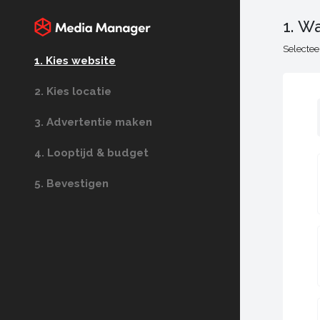
1. W
Selectee
1
.
Kies website
2
.
Kies locatie
3
.
Advertentie maken
4
.
Looptijd & budget
5
.
Bevestigen